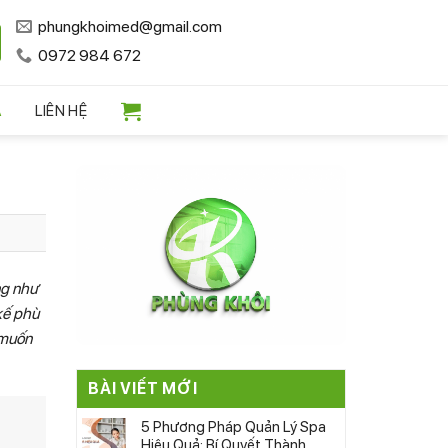
phungkhoimed@gmail.com
0972 984 672
A
LIÊN HỆ
g như
kế phù
 muốn
BÀI VIẾT MỚI
5 Phương Pháp Quản Lý Spa
Hiệu Quả: Bí Quyết Thành