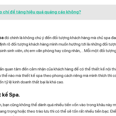
áo chí để tăng hiệu quả quảng cáo không?
spa
đó chính là không chú ý đến đối tượng khách hàng mà chủ spa đ
 định rõ đối tượng khách hàng mình muốn hướng tới là những đối tượ
 sinh sinh viên, chị em văn phòng hay công nhân,… Mỗi một đối tượn
 cần quan tâm đến cảm nhận của khách hàng để có thể thiết kế nội t
thể nào mà thiết kế spa theo phong cách riêng mà mình thích thì c
 tỷ lệ kinh doanh thất bại là khá cao.
t kế Spa.
ên, bạn cũng không thể dành quá nhiều tiền vốn vào trong khâu này 
ang trọng hoặc theo trào lưu thì có thể sẽ tốn rất nhiều tiền bạc. Đi