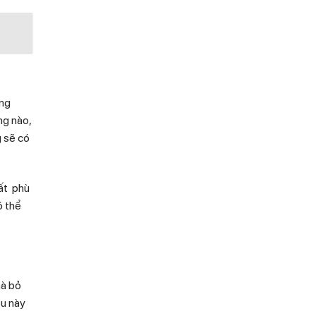
ang
ng nào,
g sẽ có
hất phù
ó thể
mà bỏ
ều này