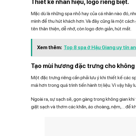
Thiết kế nhãn hiệu, logo riêng biệt.
Mặc dù là những spa nhỏ hay của cá nhân nào đó, nh
mình để thu hút khách hơn. Và đây cũng là một cách
tên thân thiện, dễ nhớ, còn logo đơn giản, hút mắt.
Xem thêm:
Top 8 spa ở Hậu Giang uy tín an
Tạo mùi hương đặc trưng cho không 
Một đặc trưng riêng cần phải lưu ý khi thiết kế các 
mái hơn trong quá trình tiến hành trị liệu. Vì vậy hã
Ngoài ra, sự sạch sẽ, gọn gàng trong không gian khi
giặt sạch và thơm các khăn, áo choàng, nệm,… để k