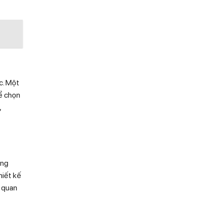
c. Một
hể chọn
,
òng
hiết kế
g quan