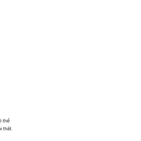
ó thể
 thất.