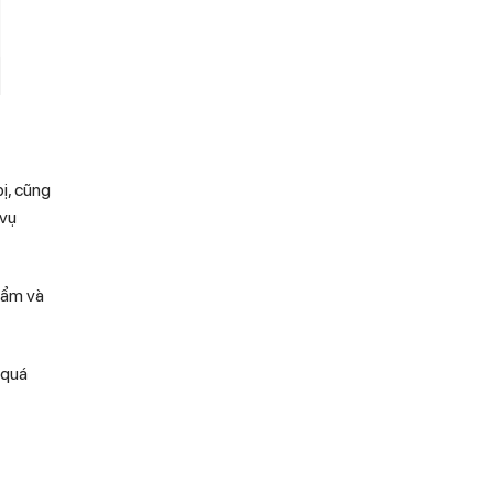
ị, cũng
 vụ
hẩm và
 quá