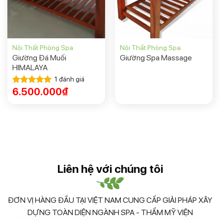
Nội Thất Phòng Spa
Nội Thất Phòng Spa
Giường Đá Muối
Giường Spa Massage
HIMALAYA
1
đánh giá
6.500.000
₫
Được xếp
hạng
5.00
5 sao
Liên hệ với chúng tôi
ĐƠN VỊ HÀNG ĐẦU TẠI VIỆT NAM CUNG CẤP GIẢI PHÁP XÂY
DỰNG TOÀN DIỆN NGÀNH SPA - THẨM MỸ VIỆN