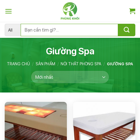
Skip
to
content
Tìm
kiếm:
Giường Spa
TRANG CHỦ
/
SẢN PHẨM
/
NỘI THẤT PHÒNG SPA
/
GIƯỜNG SPA