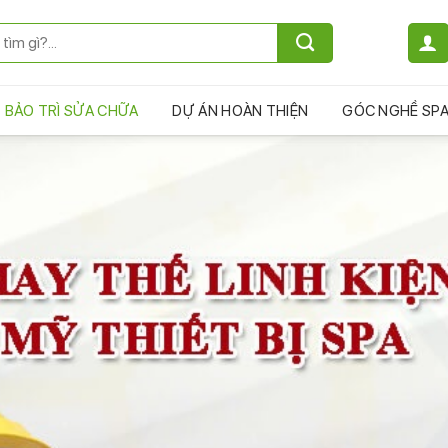
BẢO TRÌ SỬA CHỮA
DỰ ÁN HOÀN THIỆN
GÓC NGHỀ SP