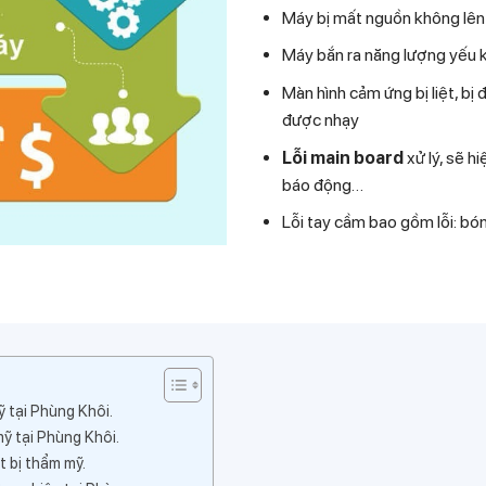
Máy bị mất nguồn không lên
Máy bắn ra năng lượng yếu
Màn hình cảm ứng bị liệt, b
được nhạy
Lỗi main board
xử lý, sẽ h
báo động…
Lỗi tay cầm bao gồm lỗi: bó
mỹ tại Phùng Khôi.
 mỹ tại Phùng Khôi.
ết bị thẩm mỹ.