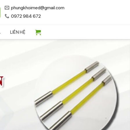
phungkhoimed@gmail.com
0972 984 672
A
LIÊN HỆ