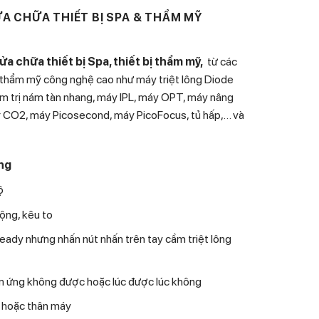
ỬA CHỮA THIẾT BỊ SPA & THẨM MỸ
ửa chữa
thiết bị Spa, thiết bị thẩm mỹ,
từ các
thẩm mỹ công nghệ cao như máy triệt lông Diode
xăm trị nám tàn nhang, máy IPL, máy OPT, máy nâng
r CO2, máy Picosecond, máy PicoFocus, tủ hấp,… và
ông
ộ
ộng, kêu to
eady nhưng nhấn nút nhấn trên tay cầm triệt lông
ảm ứng không được hoặc lúc được lúc không
 hoặc thân máy