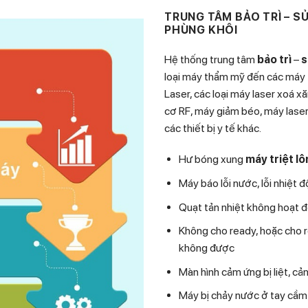
TRUNG TÂM BẢO TRÌ – S
PHÙNG KHÔI
Hệ thống trung tâm
bảo trì
–
s
loại máy thẩm mỹ đến các máy 
Laser, các loại máy laser xoá 
cơ RF, máy giảm béo, máy lase
các thiết bị y tế khác.
Hư bóng xung
máy triệt l
Máy báo lỗi nước, lỗi nhiệt đ
Quạt tản nhiệt không hoạt đ
Không cho ready, hoặc cho r
không được
Màn hình cảm ứng bị liệt, c
Máy bị chảy nước ở tay cầm