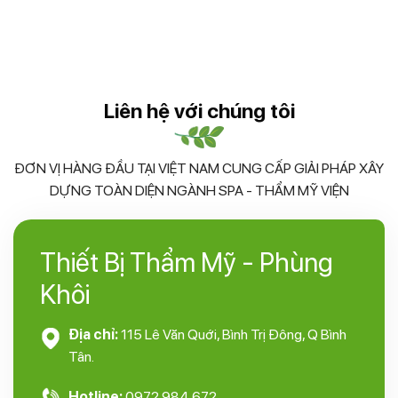
Liên hệ với chúng tôi
ĐƠN VỊ HÀNG ĐẦU TẠI VIỆT NAM CUNG CẤP GIẢI PHÁP XÂY
DỰNG TOÀN DIỆN NGÀNH SPA - THẨM MỸ VIỆN
Thiết Bị Thẩm Mỹ - Phùng
Khôi
Địa chỉ:
115 Lê Văn Quới, Bình Trị Đông, Q Bình
Tân.
Hotline:
0972 984 672