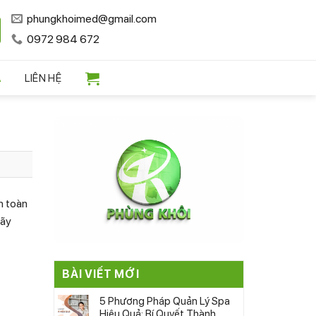
phungkhoimed@gmail.com
0972 984 672
A
LIÊN HỆ
n toàn
ãy
BÀI VIẾT MỚI
5 Phương Pháp Quản Lý Spa
Hiệu Quả: Bí Quyết Thành