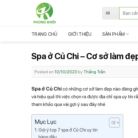
Skip
Tìm
to
kiếm:
content
TRANG CHỦ
GIỚI THIỆU
SẢN PHẨM
Spa ở Củ Chi – Cơ sở làm đẹ
Posted on
10/10/2023
by
Thắng Trần
Spa ở Củ Chi
có những cơ sở làm đẹp nào đáng gh
và hiệu quả thì việc chọn ra được địa chỉ spa uy tín 
tham khảo qua vài gợi ý sau đây nhé.
Mục Lục
Gợi ý top 7 spa ở Củ Chi uy tín
hàng đầu