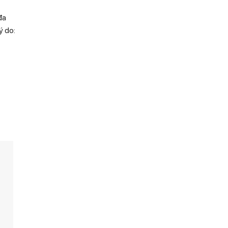
 đa
ý do: