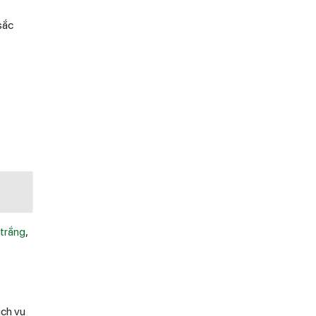
sắc
trắng
,
̣ch vụ