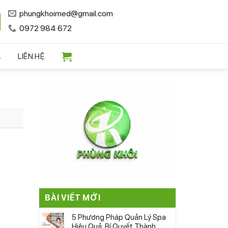
phungkhoimed@gmail.com
0972 984 672
A
LIÊN HỆ
BÀI VIẾT MỚI
5 Phương Pháp Quản Lý Spa
Hiệu Quả: Bí Quyết Thành