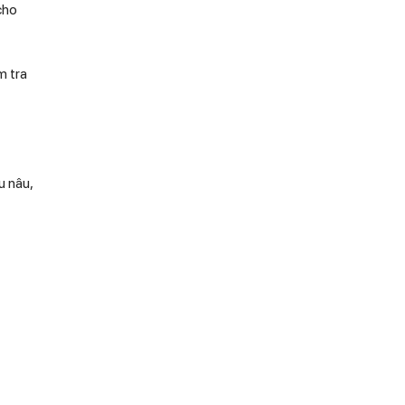
cho
m tra
u nâu,