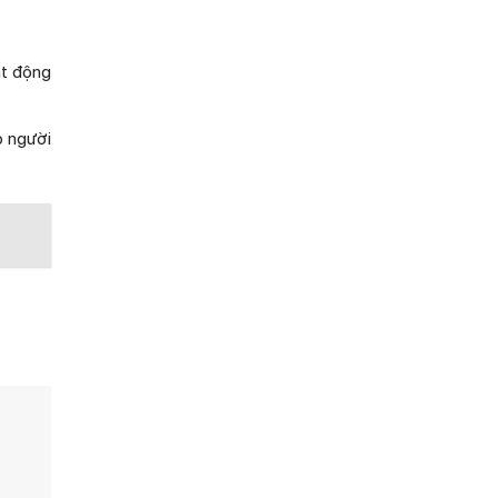
ạt động
p người