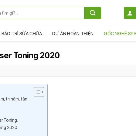
BẢO TRÌ SỬA CHỮA
DỰ ÁN HOÀN THIỆN
GÓC NGHỀ SP
ser Toning 2020
m, trị nám, tàn
er Toning.
ning 2020.