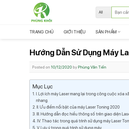
Skip
Tìm
to
kiếm:
content
TRANG CHỦ
GIỚI THIỆU
SẢN PHẨM
Hướng Dẫn Sử Dụng Máy La
Posted on
10/12/2020
by
Phùng Văn Tiến
Mục Lục
I. Lợi ích máy Laser mang lại trong công cuộc xóa xă
nhang.
II. Ưu điểm nổi bật của máy Laser Toning 2020
III. Hướng dẫn đọc hiểu thông số trên giao diện Las
IV. Thao tác trong quá trình sử dụng máy Laser To
V. Lưu ý trong quá trình sử dụng máy.