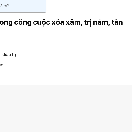
á rẻ?
trong công cuộc xóa xăm, trị nám, tàn
điều trị.
ẹo.