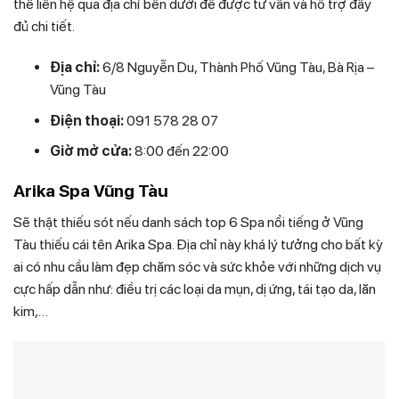
thể liên hệ qua địa chỉ bên dưới để được tư vấn và hỗ trợ đầy
đủ chi tiết.
Địa chỉ:
6/8 Nguyễn Du, Thành Phố Vũng Tàu, Bà Rịa –
Vũng Tàu
Điện thoại:
091 578 28 07
Giờ mở cửa:
8:00 đến 22:00
Arika Spa Vũng Tàu
Sẽ thật thiếu sót nếu danh sách top 6 Spa nổi tiếng ở Vũng
Tàu thiếu cái tên Arika Spa. Địa chỉ này khá lý tưởng cho bất kỳ
ai có nhu cầu làm đẹp chăm sóc và sức khỏe với những dịch vụ
cực hấp dẫn như: điều trị các loại da mụn, dị ứng, tái tạo da, lăn
kim,…