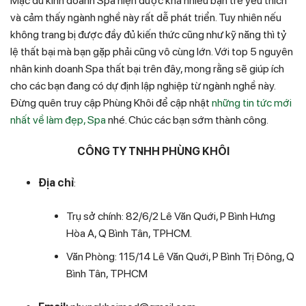
Mặc dù kinh doanh Spa hiện được khá nhiều bạn trẻ yêu thích
và cảm thấy ngành nghề này rất dễ phát triển. Tuy nhiên nếu
không trang bị được đầy đủ kiến thức cũng như kỹ năng thì tỷ
lệ thất bại mà bạn gặp phải cũng vô cùng lớn. Với top 5 nguyên
nhân kinh doanh Spa thất bại trên đây, mong rằng sẽ giúp ích
cho các bạn đang có dự định lập nghiệp từ ngành nghề này.
Đừng quên truy cập Phùng Khôi để cập nhật
những tin tức mới
nhất về làm đẹp, Spa
nhé. Chúc các bạn sớm thành công.
CÔNG TY TNHH PHÙNG KHÔI
Địa chỉ
:
Trụ sở chính: 82/6/2 Lê Văn Quới, P Bình Hưng
Hòa A, Q Bình Tân, TPHCM.
Văn Phòng: 115/14 Lê Văn Quới, P Bình Trị Đông, Q
Bình Tân, TPHCM