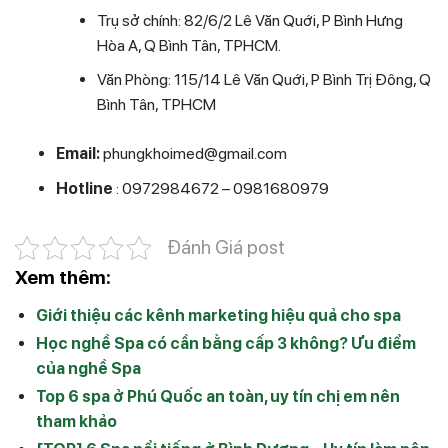
Trụ sở chính: 82/6/2 Lê Văn Quới, P Bình Hưng
Hòa A, Q Bình Tân, TPHCM.
Văn Phòng: 115/14 Lê Văn Quới, P Bình Trị Đông, Q
Bình Tân, TPHCM
Email:
phungkhoimed@gmail.com
Hotline
: 0972984672 – 0981680979
Đánh Giá post
Xem thêm:
Giới thiệu các kênh marketing hiệu quả cho spa
Học nghề Spa có cần bằng cấp 3 không? Ưu điểm
của nghề Spa
Top 6 spa ở Phú Quốc an toàn, uy tín chị em nên
tham khảo