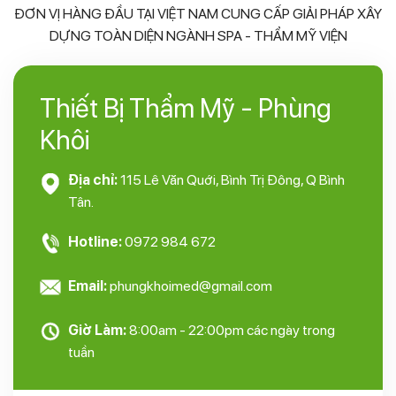
ĐƠN VỊ HÀNG ĐẦU TẠI VIỆT NAM CUNG CẤP GIẢI PHÁP XÂY
DỰNG TOÀN DIỆN NGÀNH SPA - THẨM MỸ VIỆN
Thiết Bị Thẩm Mỹ - Phùng
Khôi
Địa chỉ:
115 Lê Văn Quới, Bình Trị Đông, Q Bình
Tân.
Hotline:
0972 984 672
Email:
phungkhoimed@gmail.com
Giờ Làm:
8:00am - 22:00pm các ngày trong
tuần