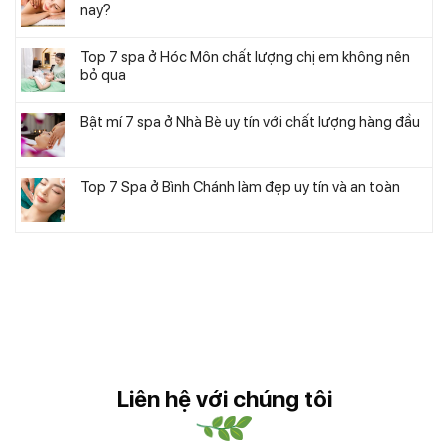
nay?
Top 7 spa ở Hóc Môn chất lượng chị em không nên
bỏ qua
Bật mí 7 spa ở Nhà Bè uy tín với chất lượng hàng đầu
Top 7 Spa ở Bình Chánh làm đẹp uy tín và an toàn
Liên hệ với chúng tôi