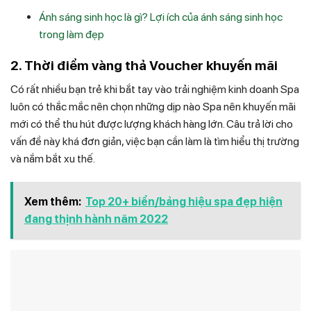
Ánh sáng sinh học là gì? Lợi ích của ánh sáng sinh học
trong làm đẹp
2. Thời điểm vàng thả Voucher khuyến mãi
Có rất nhiều bạn trẻ khi bắt tay vào trải nghiệm kinh doanh Spa
luôn có thắc mắc nên chọn những dịp nào Spa nên khuyến mãi
mới có thể thu hút được lượng khách hàng lớn. Câu trả lời cho
vấn đề này khá đơn giản, việc bạn cần làm là tìm hiểu thị trường
và nắm bắt xu thế.
Xem thêm:
Top 20+ biển/bảng hiệu spa đẹp hiện
đang thịnh hành năm 2022