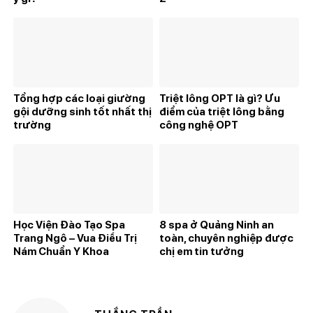
Tổng hợp các loại giường
Triệt lông OPT là gì? Ưu
gội dưỡng sinh tốt nhất thị
điểm của triệt lông bằng
trường
công nghệ OPT
Học Viện Đào Tạo Spa
8 spa ở Quảng Ninh an
Trang Ngô – Vua Điều Trị
toàn, chuyên nghiệp được
Nám Chuẩn Y Khoa
chị em tin tưởng