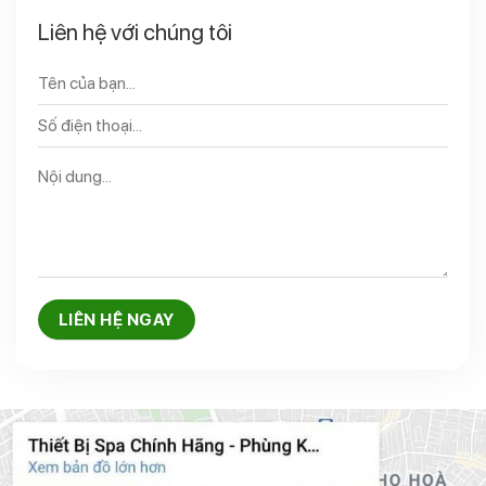
Liên hệ với chúng tôi