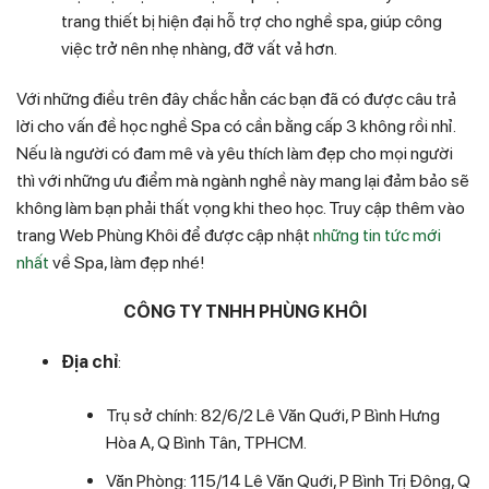
trang thiết bị hiện đại hỗ trợ cho nghề spa, giúp công
việc trở nên nhẹ nhàng, đỡ vất vả hơn.
Với những điều trên đây chắc hẳn các bạn đã có được câu trả
lời cho vấn đề học nghề Spa có cần bằng cấp 3 không rồi nhỉ.
Nếu là người có đam mê và yêu thích làm đẹp cho mọi người
thì với những ưu điểm mà ngành nghề này mang lại đảm bảo sẽ
không làm bạn phải thất vọng khi theo học. Truy cập thêm vào
trang Web Phùng Khôi để được cập nhật
những tin tức mới
nhất
về Spa, làm đẹp nhé!
CÔNG TY TNHH PHÙNG KHÔI
Địa chỉ
:
Trụ sở chính: 82/6/2 Lê Văn Quới, P Bình Hưng
Hòa A, Q Bình Tân, TPHCM.
Văn Phòng: 115/14 Lê Văn Quới, P Bình Trị Đông, Q