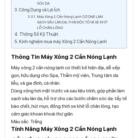
SÓC DA
Công Dụng và Lợi Ích
Máy Xông 2 Cần Nóng Lạnh OZONE LÀM
SẠCH SÂU LÀN DA, THẢI ĐỘC TỐ VÀ SE KHÍT
LỖ CHÂN LÔNG
Thông Số Kỹ Thuật.
Kinh nghiệm mua máy Xông 2 Cần Nóng Lạnh
Thông Tin Máy Xông 2 Cần Nóng Lạnh
Máy xông 2 cần nóng lạnh có thiết kế hiện đại, dễ xếp
gọn, hữu dụng cho Spa, Thẩm mỹ viện, Trung tâm da
liễu, và gia đình, cá nhân.
Dùng xông hơi mặt trước và sau liệu trình, góp phần làm
sạch sâu làn da, hỗ trợ cho các bước chăm sóc da: tẩy tế
bào chết, hút mụn; đồng thời se khít lỗ chân lông, tạo
cảm giác khoan khoái thư giãn.
Màu sắc: Trắng
Tính Năng Máy Xông 2 Cần Nóng Lạnh