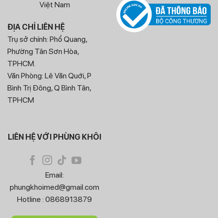
khác như:
Máy Laser K4 Premium
, Máy Triệt Lông
Việt Nam
Soprano Titanium,
Giường Gội Spa Dưỡng Sinh
…
ĐỊA CHỈ LIÊN HỆ
Trụ sở chính: Phổ Quang,
Phường Tân Sơn Hòa,
TPHCM.
Văn Phòng: Lê Văn Quới, P
Bình Trị Đông, Q Bình Tân,
TPHCM
LIÊN HỆ VỚI PHÙNG KHÔI
Email:
phungkhoimed@gmail.com
Hotline : 0868913879