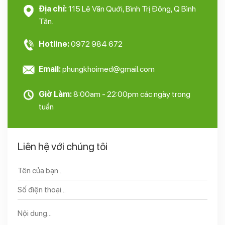
Địa chỉ:
115 Lê Văn Quới, Bình Trị Đông, Q Bình
Tân.
Hotline:
0972 984 672
Email:
phungkhoimed@gmail.com
Thông tin kỹ thuật của máy Xông 2 Cần Nóng Lạnh
Giờ Làm:
8:00am - 22:00pm các ngày trong
tuần
Dòng điện: 220 – 240V
– Công suất xông nóng 750W
Liên hệ với chúng tôi
– Công suất xông lạnh: 50W
– Công suất đèn Ozone: 4W
– Dung tích bình chứa: 750ml
>>> Đừng bỏ qua:
Ánh sáng sinh học là gì và lợi
ích trong làm đẹp
Kinh nghiệm mua máy Xông 2 Cần Nóng
Lạnh