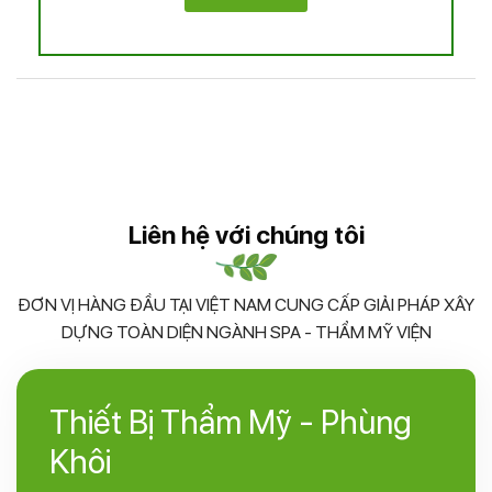
thoáng cho da dễ hấp thu các dưỡng chất, vitamin,
serum… Bên cạnh đó, còn tăng tuần hoàn máu, trả lại làn
da sáng màu, hồng hào, khỏe khoắn
– Tính năng xông hơi lạnh: săn chắc da, se khít lỗ chân
lông, phát huy khả năng dưỡng ẩm của các tinh chất, và
tạo cảm giác thư giãn cho khách hàng sau liệu trình.
– Tính năng Ozone: tiêu diệt vi khuẩn gây mụn, khử mùi,
làm ẩm da và tăng các tế bào Oxy hóa, mang lại làn da
Liên hệ với chúng tôi
tươi trẻ, mịn màng.
Thông Số Kỹ Thuật.
ĐƠN VỊ HÀNG ĐẦU TẠI VIỆT NAM CUNG CẤP GIẢI PHÁP XÂY
DỰNG TOÀN DIỆN NGÀNH SPA - THẨM MỸ VIỆN
Thiết Bị Thẩm Mỹ - Phùng
Khôi