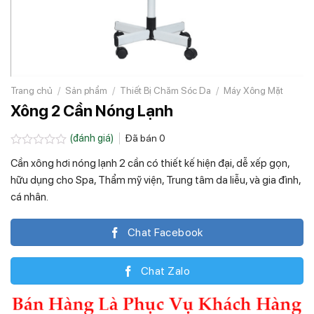
Trang chủ
/
Sản phẩm
/
Thiết Bị Chăm Sóc Da
/
Máy Xông Mặt
Xông 2 Cần Nóng Lạnh
(đánh giá)
Đã bán
0
Được
Cần xông hơi nóng lạnh 2 cần có thiết kế hiện đại, dễ xếp gọn,
xếp
hạng
hữu dụng cho Spa, Thẩm mỹ viện, Trung tâm da liễu, và gia đình,
0.0
cá nhân.
5
sao
Chat Facebook
Chat Zalo