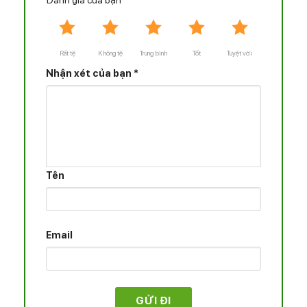
Đánh giá của bạn
*
Rất tệ
Không tệ
Trung bình
Tốt
Tuyệt vời
Nhận xét của bạn
*
Xông 2 Cần Nóng Lạnh – Phùng Khôi
>>> Xem Thêm:
Có nên mở spa tại vùng
nông thôn hay không?
Tên
Công Dụng và Lợi Ích
Máy Xông 2 Cần Nóng Lạnh OZONE LÀM
Email
SẠCH SÂU LÀN DA, THẢI ĐỘC TỐ VÀ SE KHÍT
LỖ CHÂN LÔNG
– Tính năng xông hơi nóng: làm sạch sâu lỗ chân lông,
đào thải bụi bẩn, chất nhờn ra ngoài, tạo sự thông