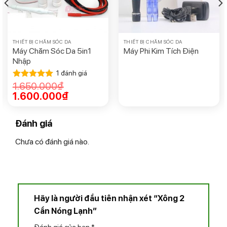
– Nút khởi động 3 chức năng riêng biệt theo nhu cầu sử
dụng, gồm: xông lạnh, xông nóng, ozone.
– 2 cần màu sắc khác nhau giúp phân biệt rõ, tránh nhầm
THIẾT BỊ CHĂM SÓC DA
THIẾT BỊ CHĂM SÓC DA
lẫn khi thao tác
Máy Chăm Sóc Da 5in1
Máy Phi Kim Tích Điện
Nhập
– Có lỗ cấp nước ngay trên thân máy tiện lợi, không cần
1
đánh giá
tháo bình.
1.650.000
₫
Được xếp
– Đầu cần xông có thể quay 180 độ theo vị trí mặt khách
hạng
5.00
1.600.000
₫
hàng.
5 sao
Đánh giá
Chưa có đánh giá nào.
Hãy là người đầu tiên nhận xét “Xông 2
Cần Nóng Lạnh”