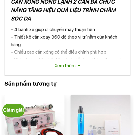
CẦN XÔNG NÓNG LẠNH 2 CẦN ĐA CHỨC
NĂNG TĂNG HIỆU QUẢ LIỆU TRÌNH CHĂM
SÓC DA
– 4 bánh xe giúp di chuyển máy thuận tiện.
– Thiết kế cần xoay 360 độ theo vị trí nằm của khách
hàng
– Chiều cao cần xông có thể điều chỉnh phù hợp
– Bình chứa nước chất liệu nhựa dễ dàng tháo rời vệ sinh
Xem thêm
– Hệ thống đo mực nước đạt chuẩn Châu Âu tự báo
động và ngưng lại khi không đủ nước.
– Chất liệu vỏ máy và cần xông lạnh bằng nhựa cao cấp,
Sản phẩm tương tự
nhẹ, bền làm giảm tải trọng cho sản phẩm. Riêng cần
xông nóng làm bằng chất liệu thép cao cấp, chống gỉ
sét.
Giảm giá!
– Có thể sử dụng 2 đầu cần xông đồng thời cùng lúc, tiết
kiệm thời gian trị liệu.
– Xông hơi nước kết hợp Ozone làm tăng hiệu quả làm
sạch sâu, diệt khuẩn mụn, trẻ hóa da.