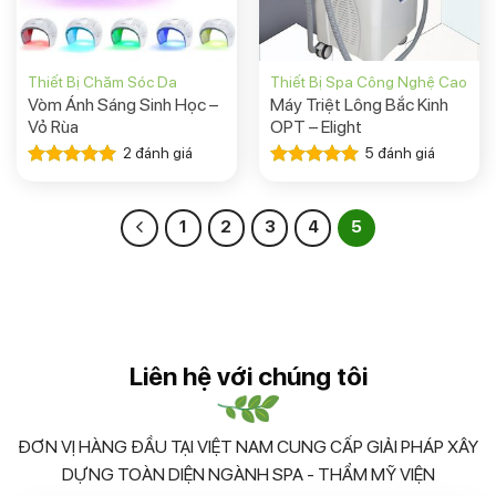
Thiết Bị Chăm Sóc Da
Thiết Bị Spa Công Nghệ Cao
Vòm Ánh Sáng Sinh Học –
Máy Triệt Lông Bắc Kinh
Vỏ Rùa
OPT – Elight
2
đánh giá
5
đánh giá
Được xếp
Được xếp
hạng
5.00
hạng
5.00
5 sao
5 sao
1
2
3
4
5
Liên hệ với chúng tôi
ĐƠN VỊ HÀNG ĐẦU TẠI VIỆT NAM CUNG CẤP GIẢI PHÁP XÂY
DỰNG TOÀN DIỆN NGÀNH SPA - THẨM MỸ VIỆN