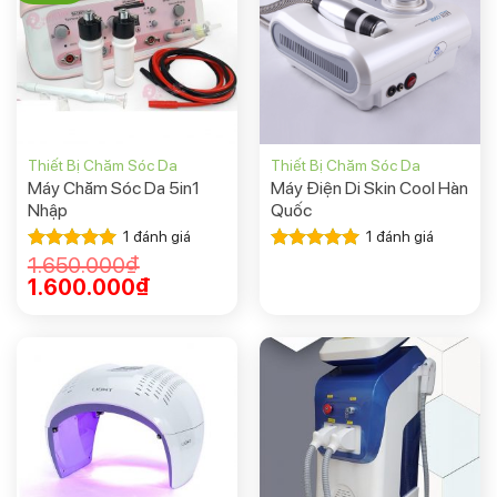
Thiết Bị Chăm Sóc Da
Thiết Bị Chăm Sóc Da
Máy Chăm Sóc Da 5in1
Máy Điện Di Skin Cool Hàn
Nhập
Quốc
1
đánh giá
1
đánh giá
1.650.000
₫
Được xếp
Được xếp
hạng
5.00
hạng
5.00
1.600.000
₫
5 sao
5 sao