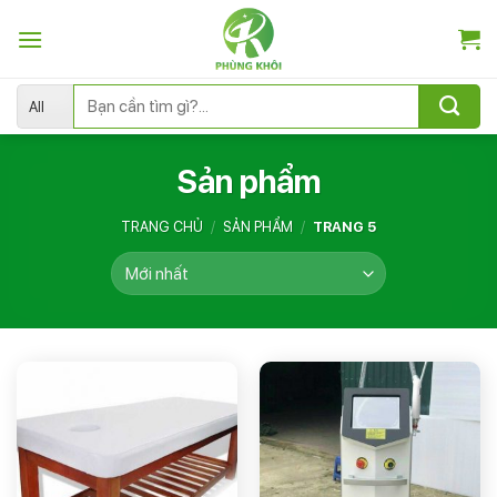
Skip
to
content
Tìm
kiếm:
Sản phẩm
TRANG CHỦ
/
SẢN PHẨM
/
TRANG 5