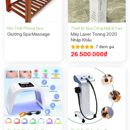
Nội Thất Phòng Spa
Thiết Bị Spa Công Nghệ Cao
Giường Spa Massage
Máy Laser Toning 2020
Nhập Khẩu
7
đánh giá
26.500.000
₫
Được xếp
hạng
5.00
5 sao