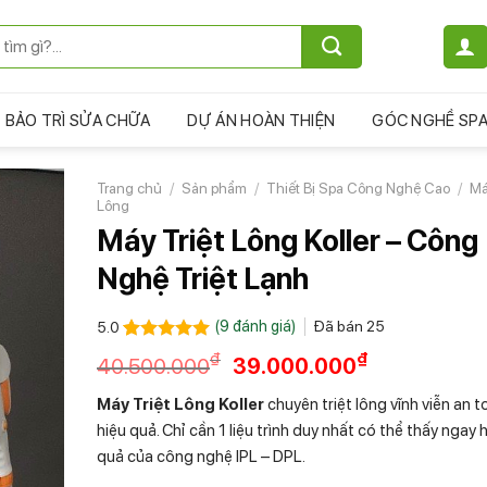
BẢO TRÌ SỬA CHỮA
DỰ ÁN HOÀN THIỆN
GÓC NGHỀ SP
Trang chủ
/
Sản phẩm
/
Thiết Bị Spa Công Nghệ Cao
/
Má
Lông
Máy Triệt Lông Koller – Công
Nghệ Triệt Lạnh
(
9
đánh giá)
Đã bán
25
5.0
5.0
9
trên 5
₫
₫
40.500.000
39.000.000
dựa trên
đánh giá
Máy Triệt Lông Koller
chuyên triệt lông vĩnh viễn an t
hiệu quả. Chỉ cần 1 liệu trình duy nhất có thể thấy ngay 
quả của công nghệ IPL – DPL.