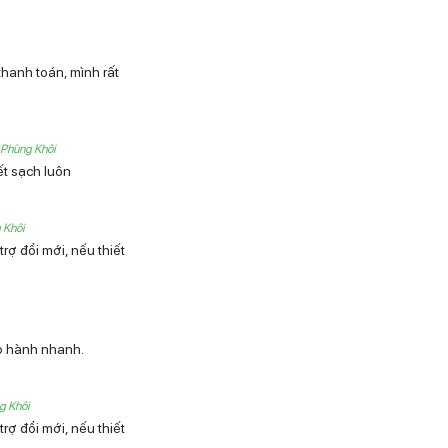
hanh toán, mình rất
- Phùng Khôi
ết sạch luôn
 Khôi
ợ đổi mới, nếu thiết
riệt Lông Koller – Phùng Khôi
ảo hành nhanh.
ụng máy.
g Khôi
u ý cực kỳ quan trọng mà bạn cần lưu ý để đảm bảo an toàn và hiệu q
ợ đổi mới, nếu thiết