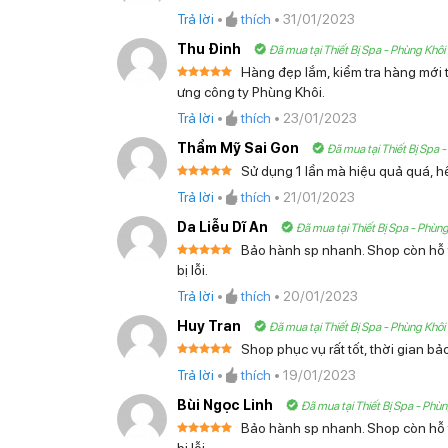
Được xếp
Trả lời
•
thích
•
31/01/2023
hạng
5
5
sao
Thu Đinh
Đã mua tại Thiết Bị Spa - Phùng Khôi
Hàng đẹp lắm, kiểm tra hàng mới t
Được xếp
ưng công ty Phùng Khôi.
hạng
5
5
sao
Trả lời
•
thích
•
23/01/2023
Thẩm Mỹ Sai Gon
Đã mua tại Thiết Bị Spa 
Sử dụng 1 lần mà hiệu quả quá, h
Được xếp
Trả lời
•
thích
•
21/01/2023
hạng
5
5
sao
Da Liễu Dĩ An
Đã mua tại Thiết Bị Spa - Phùng
Bảo hành sp nhanh. Shop còn hỗ tr
Được xếp
bị lỗi.
hạng
5
5
sao
Trả lời
•
thích
•
20/01/2023
Máy T
Huy Tran
Đã mua tại Thiết Bị Spa - Phùng Khôi
Shop phục vụ rất tốt, thời gian b
4 Lưu ý quan trọng khi sử d
Được xếp
Trả lời
•
thích
•
19/01/2023
hạng
5
5
sao
Bùi Ngọc Linh
Đã mua tại Thiết Bị Spa - Phùn
Trước khi sử dụng máy
triệt lông
, có một số lư
Bảo hành sp nhanh. Shop còn hỗ tr
cao nhất trong quá trình sử dụng máy.
Được xếp