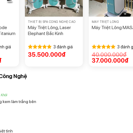
THIẾT BỊ SPA CÔNG NGHỆ CAO
MÁY TRIỆT LÔNG
iode
Máy Triệt Lông, Laser
Máy Triệt Lông MA
Titanium
Elephant Bắc Kinh
nh giá
3
đánh giá
3
đánh g
35.500.000
₫
40.000.000
₫
Được xếp
Được xếp
hạng
5.00
hạng
5.00
₫
37.000.000
₫
5 sao
5 sao
– Công Nghệ
 Khôi
ng kem làm trắng bên
iệt tình