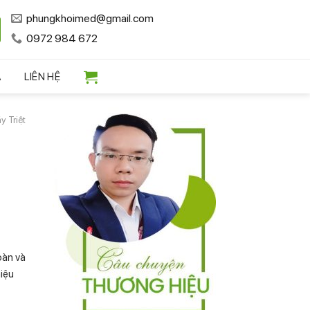
phungkhoimed@gmail.com
0972 984 672
A
LIÊN HỆ
y Triệt
oàn và
hiệu