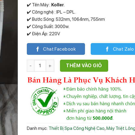
✔️ Tên Máy :
Koller
.
✔️ Công nghệ : IPL – DPL.
✔️ Bước Sóng: 532nm, 1064nm, 755nm
✔️ Công Suất: 3000w.
✔️ Điện Áp: 220V
Chat Facebook
Chat Zalo
Máy Triệt Lông Koller - Công Nghệ Triệt Lạnh số l
THÊM VÀO GIỎ
Danh mục:
Thiết Bị Spa Công Nghệ Cao
,
Máy Triệt Lôn